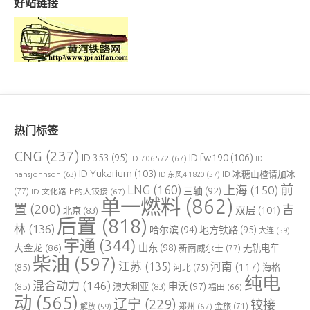
好站链接
热门标签
CNG
(237)
ID fw190
(106)
ID 353
(95)
ID 706572
(67)
ID
ID Yukarium
(103)
ID 冰糖山楂请加冰
hansjohnson
(63)
ID 东风4 1820
(57)
前
LNG
(160)
上海
(150)
三轴
(92)
(77)
ID 文化路上的大铰接
(67)
单一燃料
(862)
置
(200)
吉
双层
(101)
北京
(83)
后置
(818)
林
(136)
哈尔滨
(94)
地方铁路
(95)
大连
(59)
宇通
(344)
大金龙
(86)
山东
(98)
新南威尔士
(77)
无轨电车
柴油
(597)
江苏
(135)
河南
(117)
(85)
河北
(75)
海格
纯电
混合动力
(146)
申沃
(97)
(85)
澳大利亚
(83)
福田
(66)
动
(565)
辽宁
(229)
铰接
郑州
(67)
金旅
(71)
解放
(59)