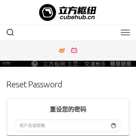
Skip
to
content
Reset Password
重设您的密码
face