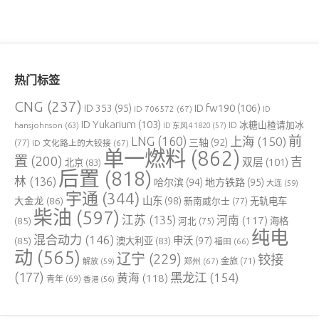
热门标签
CNG
(237)
ID fw190
(106)
ID 353
(95)
ID 706572
(67)
ID
ID Yukarium
(103)
ID 冰糖山楂请加冰
hansjohnson
(63)
ID 东风4 1820
(57)
前
LNG
(160)
上海
(150)
三轴
(92)
(77)
ID 文化路上的大铰接
(67)
单一燃料
(862)
置
(200)
吉
双层
(101)
北京
(83)
后置
(818)
林
(136)
哈尔滨
(94)
地方铁路
(95)
大连
(59)
宇通
(344)
大金龙
(86)
山东
(98)
新南威尔士
(77)
无轨电车
柴油
(597)
江苏
(135)
河南
(117)
(85)
河北
(75)
海格
纯电
混合动力
(146)
申沃
(97)
(85)
澳大利亚
(83)
福田
(66)
动
(565)
辽宁
(229)
铰接
郑州
(67)
金旅
(71)
解放
(59)
(177)
黑龙江
(154)
黄海
(118)
青年
(69)
香港
(56)