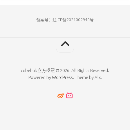
备案号：辽ICP备2021002940号
cubehub立方枢纽 © 2026. All Rights Reserved.
Powered by
WordPress
. Theme by
Alx
.