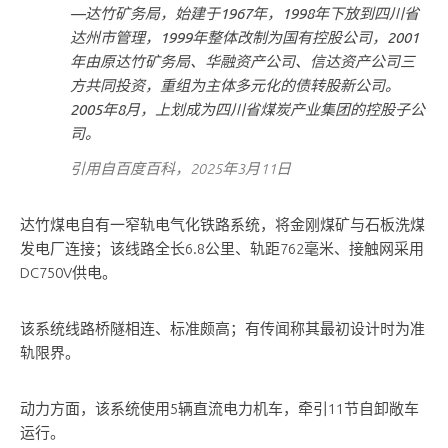
—达竹矿务局，始建于1967年，1998年下放到四川省
达州市管理，1999年整体改制为国有控股公司，2001
年由原达竹矿务局、华融资产公司、信达资产公司三
方共同投资，重组为主体多元化的债转股新公司。
2005年8月，上划成为四川省煤炭产业集团的控股子公
司。
引用自百度百科，2025年3月11日
达竹煤电自有一窄轨电气化铁路系统，将金刚煤矿与石板洗煤
发电厂连接；该线路全长6.8公里、轨距762毫米、接触网采用
DC750V供电。
该系统线路桥隧相连、标准颇高；有传闻称其最初设计时为准
轨限界。
动力方面，该系统使用5辆直流电力机车，牵引11节自卸敞车
运行。