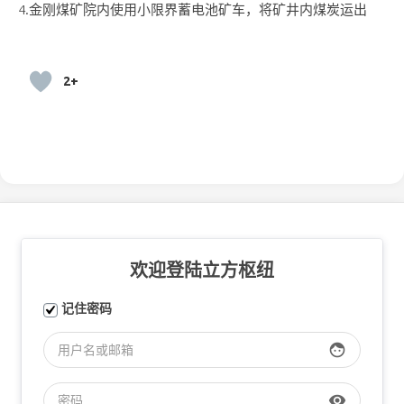
4.金刚煤矿院内使用小限界蓄电池矿车，将矿井内煤炭运出
2+
欢迎登陆立方枢纽
记住密码
face
visibility