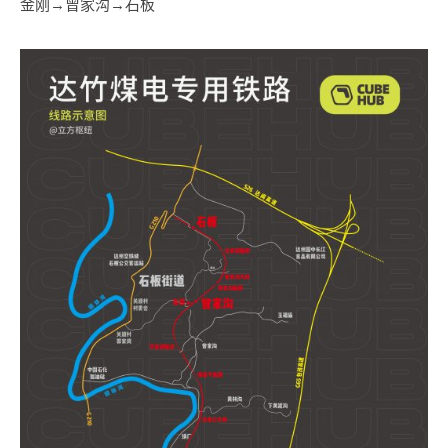
金刚→曾家沟→石板