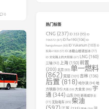
森
铁
0
伊
春
热门标签
北
方
CNG
(237)
ID 353
(95)
ID
水
ID fw190
(106)
泥
706572
(67)
ID
专
ID Yukarium
(103)
hansjohnson
(63)
ID
用
ID 冰糖山楂请加冰
(77)
东风4 1820
(57)
铁
LNG
(160)
ID 文化路上的大铰接
(67)
路
前置
上海
(150)
三轴
(92)
单一燃料
葛
(200)
北京
(83)
洲
(862)
吉林
(136)
双层
(101)
坝
后置
(818)
老
哈尔滨
(94)
地
河
宇
方铁路
(95)
大金龙
(86)
大连
(59)
口
通
(344)
山东
(98)
新南威尔士
水
柴油
泥
(77)
无轨电车
(85)
(597)
专
江苏
(135)
河
河北
(75)