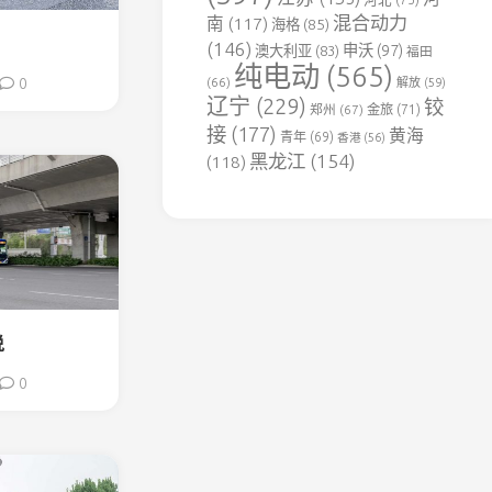
用
混合动力
南
(117)
海格
(85)
铁
(146)
申沃
(97)
澳大利亚
(83)
福田
路
纯电动
(565)
(66)
0
解放
(59)
达
辽宁
(229)
铰
郑州
(67)
金旅
(71)
竹
接
(177)
黄海
煤
青年
(69)
香港
(56)
电
黑龙江
(154)
(118)
专
用
铁
路
豫
见
铁
说
路
0