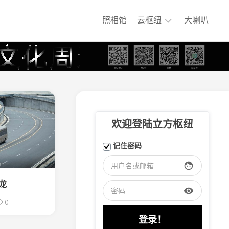
照相馆
云枢纽
大喇叭
铁
煤
集
团
专
用
铁
欢迎登陆立方枢纽
路
嘉
记住密码
阳
小
face
火
车
金龙
visibility
大
0
连
盐