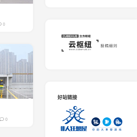
板
石
矿
窄
0
轨
铁
路
蒙
西
水
泥
专
用
铁
路
好站链接
相
思
谷
0
观
光
铁