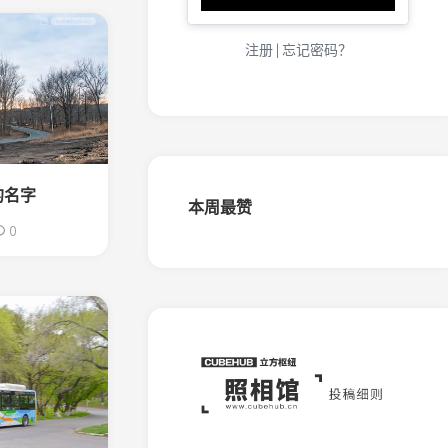
化
（金
城）
注册
|
忘记密码？
窄
轨
铁
路
大
连
的名字
盐
本周最赞
化
0
（五
岛）
窄
轨
铁
路
桦
南
森
铁