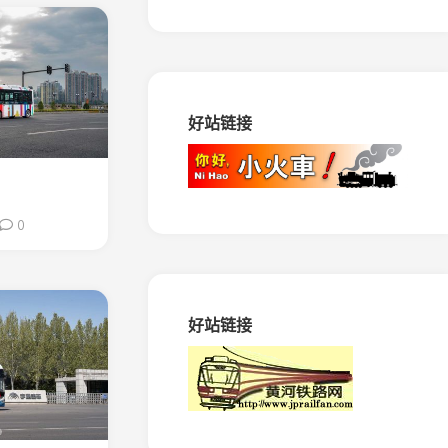
路
马
田
矿
窄
好站链接
轨
铁
路
振
兴
0
生
态
造
纸
专
好站链接
用
铁
路
绥
棱