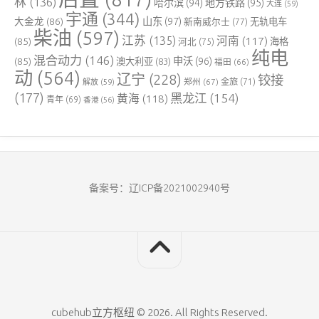
林
(136)
哈尔滨
(94)
地方铁路
(95)
大连
(59)
宇通
(344)
大金龙
(86)
山东
(97)
新南威尔士
(77)
无轨电车
柴油
(597)
江苏
(135)
河南
(117)
(85)
河北
(75)
海格
纯电
混合动力
(146)
申沃
(96)
(85)
澳大利亚
(83)
福田
(66)
动
(564)
辽宁
(228)
铰接
郑州
(67)
金旅
(71)
解放
(59)
(177)
黑龙江
(154)
黄海
(118)
青年
(69)
香港
(56)
备案号：辽ICP备2021002940号
cubehub立方枢纽 © 2026. All Rights Reserved.