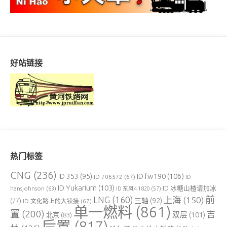
好站链接
热门标签
CNG
(236)
ID fw190
(106)
ID 353
(95)
ID 706572
(67)
ID
ID Yukarium
(103)
ID 冰糖山楂请加冰
hansjohnson
(63)
ID 东风4 1820
(57)
前
LNG
(160)
上海
(150)
三轴
(92)
(77)
ID 文化路上的大铰接
(67)
单一燃料
(861)
置
(200)
吉
双层
(101)
北京
(83)
后置
(817)