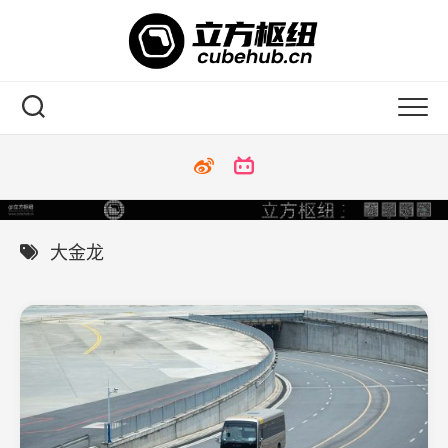
Skip
to
content
大金龙