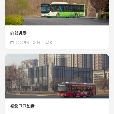
向郊进发
2025年6月24日
0
祝您巳巳如意