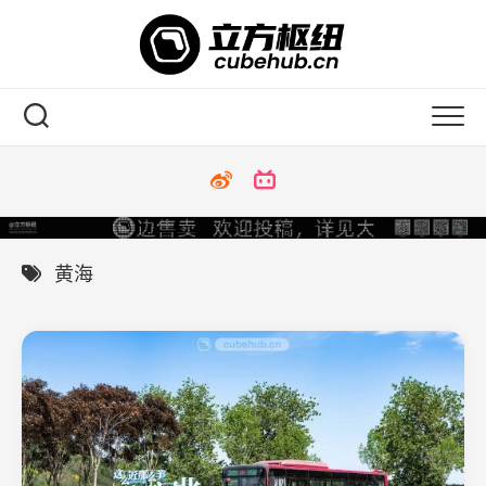
Skip
to
content
黄海