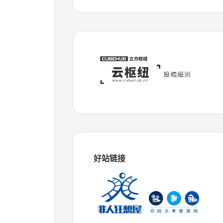
板
石
矿
窄
轨
铁
路
蒙
西
水
泥
专
用
铁
路
好站链接
相
思
谷
观
光
铁