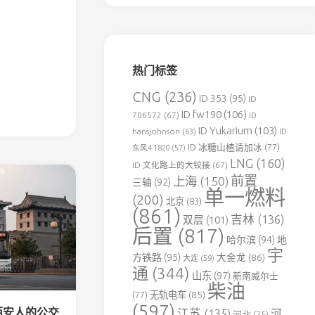
森
铁
伊
春
热门标签
北
方
CNG
(236)
ID 353
(95)
ID
水
ID fw190
(106)
泥
706572
(67)
ID
专
ID Yukarium
(103)
hansjohnson
(63)
ID
用
ID 冰糖山楂请加冰
(77)
东风4 1820
(57)
铁
LNG
(160)
ID 文化路上的大铰接
(67)
路
前置
上海
(150)
三轴
(92)
单一燃料
葛
(200)
北京
(83)
洲
(861)
吉林
(136)
双层
(101)
坝
后置
(817)
老
哈尔滨
(94)
地
河
宇
方铁路
(95)
大金龙
(86)
大连
(59)
口
通
(344)
山东
(97)
新南威尔士
水
柴油
泥
(77)
无轨电车
(85)
(597)
专
西安人的公交
江苏
(135)
河
河北
(75)