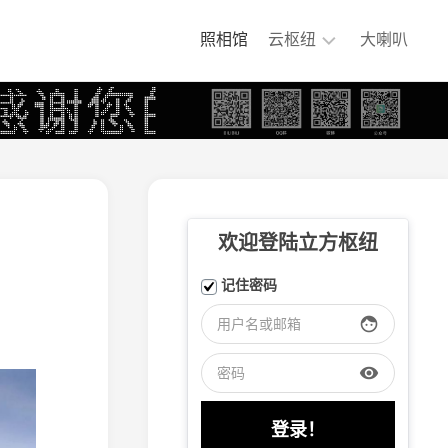
照相馆
云枢纽
大喇叭
铁
煤
集
团
专
用
铁
欢迎登陆立方枢纽
路
嘉
记住密码
阳
小
face
火
车
visibility
大
连
盐