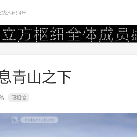
站还有94年
息青山之下
稿
照相馆