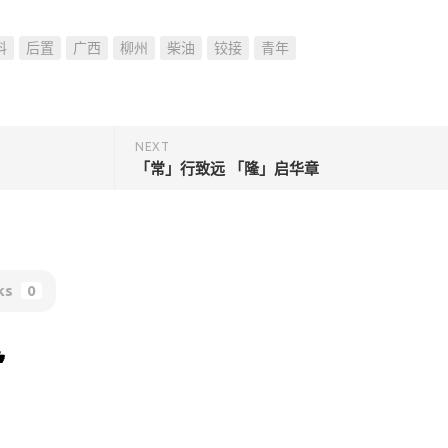
料
后置
广西
柳州
柴油
铰接
青年
NEXT
「常」行致远 「隆」启华章
ks
0