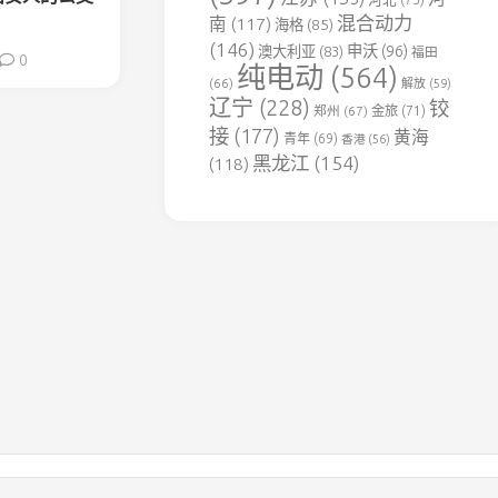
用
混合动力
南
(117)
海格
(85)
铁
(146)
申沃
(96)
澳大利亚
(83)
福田
路
0
纯电动
(564)
(66)
解放
(59)
达
辽宁
(228)
铰
郑州
(67)
金旅
(71)
竹
接
(177)
黄海
煤
青年
(69)
香港
(56)
电
黑龙江
(154)
(118)
专
用
铁
路
豫
见
铁
路