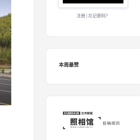
化
（金
城）
注册
|
忘记密码？
窄
轨
铁
路
大
连
盐
本周最赞
化
（五
岛）
窄
轨
铁
路
桦
南
森
铁