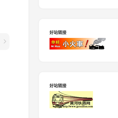
路
马
田
矿
窄
好站链接
轨
铁
路
振
兴
生
态
造
纸
专
好站链接
用
铁
路
绥
棱