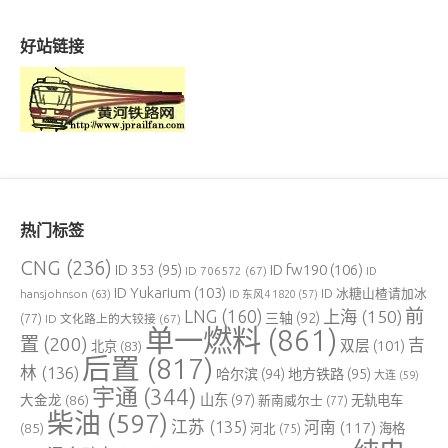
好站链接
热门标签
CNG
(236)
ID fw190
(106)
ID 353
(95)
ID 706572
(67)
ID
ID Yukarium
(103)
ID 冰糖山楂请加冰
hansjohnson
(63)
ID 东风4 1820
(57)
前
LNG
(160)
上海
(150)
三轴
(92)
(77)
ID 文化路上的大铰接
(67)
单一燃料
(861)
置
(200)
吉
双层
(101)
北京
(83)
后置
(817)
林
(136)
哈尔滨
(94)
地方铁路
(95)
大连
(59)
宇通
(344)
大金龙
(86)
山东
(97)
新南威尔士
(77)
无轨电车
柴油
(597)
江苏
(135)
河南
(117)
(85)
河北
(75)
海格