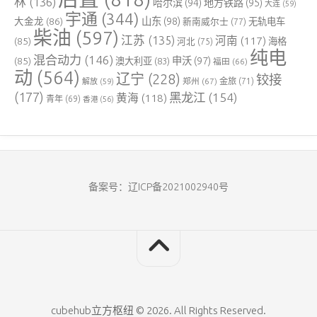
林
(136)
哈尔滨
(94)
地方铁路
(95)
大连
(59)
宇通
(344)
大金龙
(86)
山东
(98)
新南威尔士
(77)
无轨电车
柴油
(597)
江苏
(135)
河南
(117)
(85)
河北
(75)
海格
纯电
混合动力
(146)
申沃
(97)
(85)
澳大利亚
(83)
福田
(66)
动
(564)
辽宁
(228)
铰接
郑州
(67)
金旅
(71)
解放
(59)
(177)
黑龙江
(154)
黄海
(118)
青年
(69)
香港
(56)
备案号：辽ICP备2021002940号
cubehub立方枢纽 © 2026. All Rights Reserved.