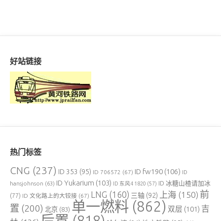
好站链接
热门标签
CNG
(237)
ID fw190
(106)
ID 353
(95)
ID 706572
(67)
ID
ID Yukarium
(103)
ID 冰糖山楂请加冰
hansjohnson
(63)
ID 东风4 1820
(57)
前
LNG
(160)
上海
(150)
三轴
(92)
(77)
ID 文化路上的大铰接
(67)
单一燃料
(862)
置
(200)
吉
双层
(101)
北京
(83)
后置
(818)