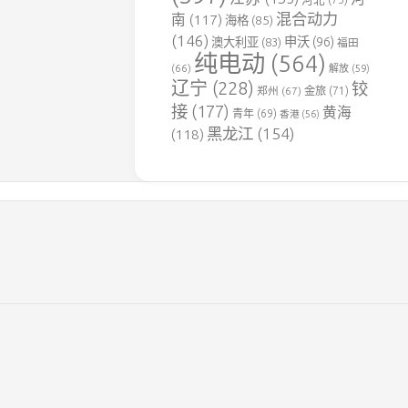
用
混合动力
南
(117)
海格
(85)
铁
(146)
申沃
(96)
澳大利亚
(83)
福田
路
纯电动
(564)
(66)
解放
(59)
达
辽宁
(228)
铰
郑州
(67)
金旅
(71)
竹
接
(177)
黄海
煤
青年
(69)
香港
(56)
电
黑龙江
(154)
(118)
专
用
铁
路
豫
见
铁
路