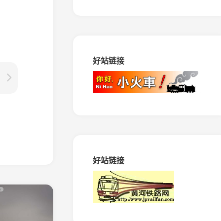
路
马
田
矿
窄
好站链接
轨
铁
路
振
兴
生
态
造
纸
专
好站链接
用
铁
路
绥
棱