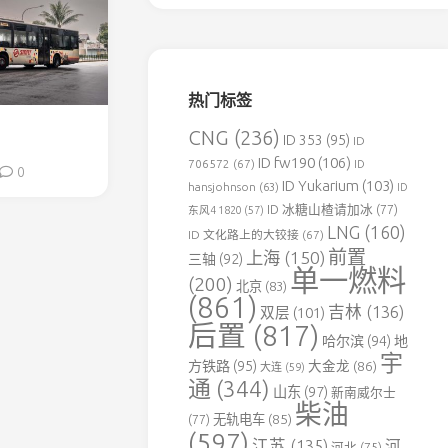
森
铁
伊
春
热门标签
北
方
CNG
(236)
ID 353
(95)
ID
水
ID fw190
(106)
泥
706572
(67)
ID
0
专
ID Yukarium
(103)
hansjohnson
(63)
ID
用
ID 冰糖山楂请加冰
(77)
东风4 1820
(57)
铁
LNG
(160)
ID 文化路上的大铰接
(67)
路
前置
上海
(150)
三轴
(92)
单一燃料
葛
(200)
北京
(83)
洲
(861)
吉林
(136)
双层
(101)
坝
后置
(817)
老
哈尔滨
(94)
地
河
宇
方铁路
(95)
大金龙
(86)
大连
(59)
口
通
(344)
山东
(97)
新南威尔士
水
柴油
泥
(77)
无轨电车
(85)
(597)
专
江苏
(135)
河
河北
(75)