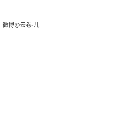
4 ，微博@云卷-儿