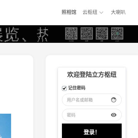
照相馆
云枢纽
大喇叭
铁
煤
集
团
专
用
铁
欢迎登陆立方枢纽
路
嘉
记住密码
阳
小
face
火
车
visibility
大
连
盐