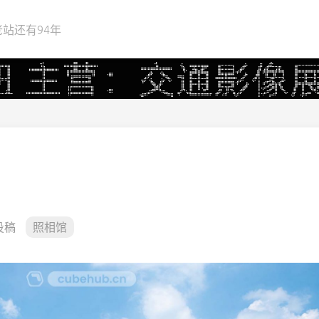
站还有94年
投稿
照相馆