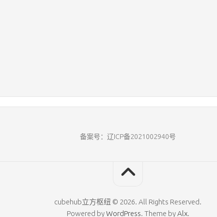
备案号：辽ICP备2021002940号
cubehub立方枢纽 © 2026. All Rights Reserved.
Powered by
WordPress
. Theme by
Alx
.