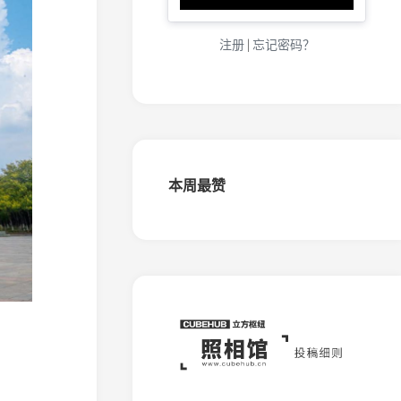
化
（金
城）
注册
|
忘记密码？
窄
轨
铁
路
大
连
盐
本周最赞
化
（五
岛）
窄
轨
铁
路
桦
南
森
铁