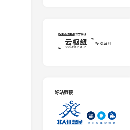
板
石
矿
窄
轨
铁
路
蒙
西
水
泥
专
用
铁
路
好站链接
相
思
谷
观
光
铁