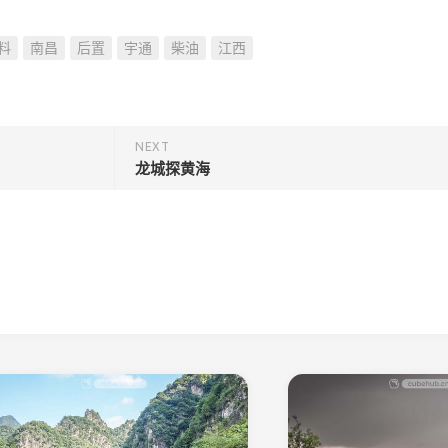
料
南昌
后置
宇通
柴油
江西
NEXT
龙城探黄海