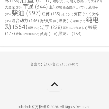
林
(136)
哈尔滨
(94)
地方铁路
(95)
大连
(59)
宇通
(344)
大金龙
(86)
山东
(98)
新南威尔士
(77)
无轨电车
柴油
(597)
江苏
(135)
河南
(117)
(85)
河北
(75)
海格
纯电
混合动力
(146)
申沃
(97)
(85)
澳大利亚
(83)
福田
(66)
动
(564)
辽宁
(228)
铰接
郑州
(67)
金旅
(71)
解放
(59)
(177)
黑龙江
(154)
黄海
(118)
青年
(69)
香港
(56)
备案号：辽ICP备2021002940号
cubehub立方枢纽 © 2026. All Rights Reserved.