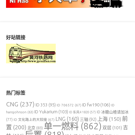
好站链接
热门标签
CNG
(237)
ID fw190
(106)
ID 353
(95)
ID 706572
(67)
ID
ID Yukarium
(103)
ID 冰糖山楂请加冰
hansjohnson
(63)
ID 东风4 1820
(57)
前
LNG
(160)
上海
(150)
三轴
(92)
(77)
ID 文化路上的大铰接
(67)
单一燃料
(862)
置
(200)
吉
双层
(101)
北京
(83)
后置
(818)