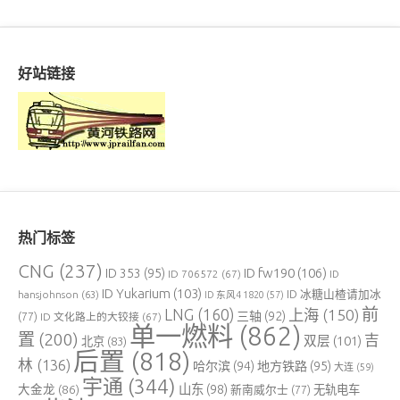
好站链接
热门标签
CNG
(237)
ID fw190
(106)
ID 353
(95)
ID 706572
(67)
ID
ID Yukarium
(103)
ID 冰糖山楂请加冰
hansjohnson
(63)
ID 东风4 1820
(57)
前
LNG
(160)
上海
(150)
三轴
(92)
(77)
ID 文化路上的大铰接
(67)
单一燃料
(862)
置
(200)
吉
双层
(101)
北京
(83)
后置
(818)
林
(136)
哈尔滨
(94)
地方铁路
(95)
大连
(59)
宇通
(344)
大金龙
(86)
山东
(98)
新南威尔士
(77)
无轨电车