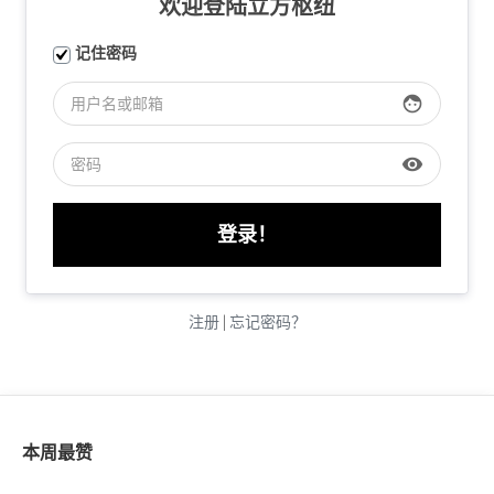
欢迎登陆立方枢纽
记住密码
face
visibility
注册
|
忘记密码？
本周最赞