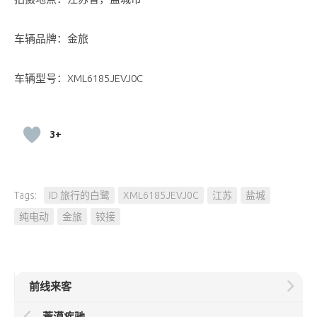
车辆品牌：金旅
车辆型号：XML6185JEVJ0C
3+
Tags:
ID 旅行的白鹭
XML6185JEVJ0C
江苏
盐城
纯电动
金旅
铰接
前线来客
荒漠疾驰