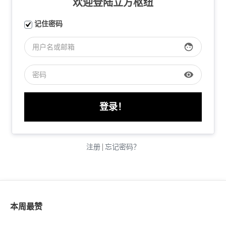
欢迎登陆立方枢纽
记住密码
face
visibility
注册
|
忘记密码？
本周最赞