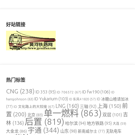
好站链接
热门标签
CNG
(238)
ID fw190
(106)
ID 353
(95)
ID 706572
(67)
ID
ID Yukarium
(103)
ID 冰糖山楂请加冰
hansjohnson
(63)
ID 东风4 1820
(57)
前
LNG
(160)
上海
(150)
三轴
(92)
(77)
ID 文化路上的大铰接
(67)
单一燃料
(863)
置
(200)
吉
双层
(101)
北京
(83)
后置
(819)
林
(136)
哈尔滨
(94)
地方铁路
(95)
大连
(59)
宇通
(344)
大金龙
(86)
山东
(98)
新南威尔士
(77)
无轨电车