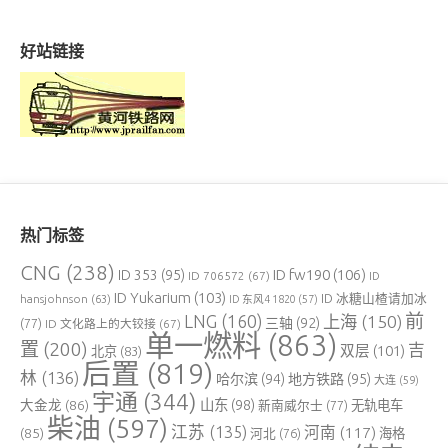
好站链接
热门标签
CNG
(238)
ID fw190
(106)
ID 353
(95)
ID 706572
(67)
ID
ID Yukarium
(103)
ID 冰糖山楂请加冰
hansjohnson
(63)
ID 东风4 1820
(57)
前
LNG
(160)
上海
(150)
三轴
(92)
(77)
ID 文化路上的大铰接
(67)
单一燃料
(863)
置
(200)
吉
双层
(101)
北京
(83)
后置
(819)
林
(136)
哈尔滨
(94)
地方铁路
(95)
大连
(59)
宇通
(344)
大金龙
(86)
山东
(98)
新南威尔士
(77)
无轨电车
柴油
(597)
江苏
(135)
河南
(117)
(85)
河北
(76)
海格