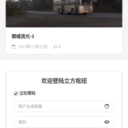
钢城流光-2
2025年12月22日
0
欢迎登陆立方枢纽
记住密码
face
visibility