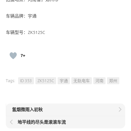
车辆品牌：宇通
车辆型号：ZK5125C
7+
Tags:
ID 353
ZK5125C
宇通
无轨电车
河南
郑州
氢烟微雨入初秋
地平线的尽头是滚滚车流