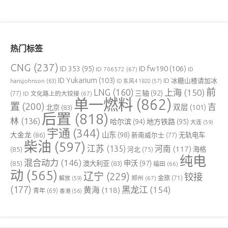
热门标签
CNG
(237)
ID fw190
(106)
ID 353
(95)
ID 706572
(67)
ID
ID Yukarium
(103)
ID 冰糖山楂请加冰
hansjohnson
(63)
ID 东风4 1820
(57)
前
LNG
(160)
上海
(150)
三轴
(92)
(77)
ID 文化路上的大铰接
(67)
单一燃料
(862)
置
(200)
吉
双层
(101)
北京
(83)
后置
(818)
林
(136)
哈尔滨
(94)
地方铁路
(95)
大连
(59)
宇通
(344)
大金龙
(86)
山东
(98)
新南威尔士
(77)
无轨电车
柴油
(597)
江苏
(135)
河南
(117)
(85)
河北
(75)
海格
纯电
混合动力
(146)
申沃
(97)
(85)
澳大利亚
(83)
福田
(66)
动
(565)
辽宁
(229)
铰接
郑州
(67)
金旅
(71)
解放
(59)
(177)
黑龙江
(154)
黄海
(118)
青年
(69)
香港
(56)