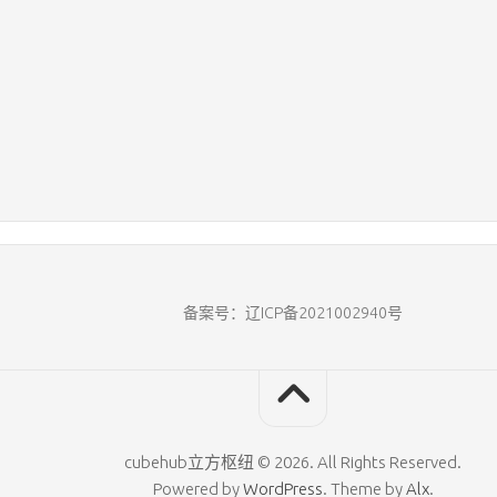
备案号：辽ICP备2021002940号
cubehub立方枢纽 © 2026. All Rights Reserved.
Powered by
WordPress
. Theme by
Alx
.