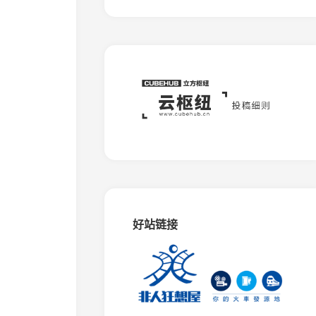
板
石
矿
窄
轨
铁
路
蒙
西
水
泥
专
用
铁
路
好站链接
相
思
谷
观
光
铁