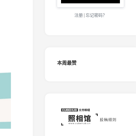
化
（金
城）
注册
|
忘记密码？
窄
轨
铁
路
大
连
盐
本周最赞
化
（五
岛）
窄
轨
铁
路
桦
南
森
铁