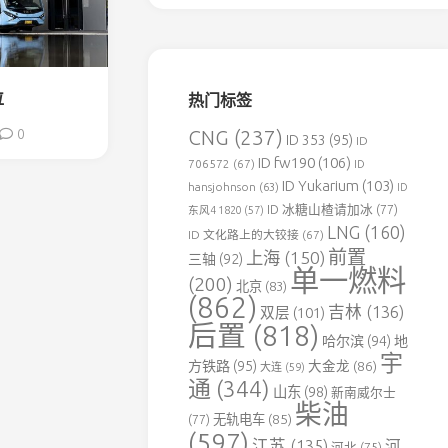
森
铁
伊
春
位
热门标签
北
方
CNG
(237)
0
ID 353
(95)
ID
水
ID fw190
(106)
泥
706572
(67)
ID
专
ID Yukarium
(103)
hansjohnson
(63)
ID
用
ID 冰糖山楂请加冰
(77)
东风4 1820
(57)
铁
LNG
(160)
ID 文化路上的大铰接
(67)
路
前置
上海
(150)
三轴
(92)
单一燃料
葛
(200)
北京
(83)
洲
(862)
吉林
(136)
双层
(101)
坝
后置
(818)
老
哈尔滨
(94)
地
河
宇
方铁路
(95)
大金龙
(86)
大连
(59)
口
通
(344)
山东
(98)
新南威尔士
水
柴油
泥
(77)
无轨电车
(85)
(597)
专
江苏
(135)
河
河北
(75)