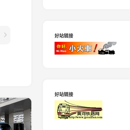
路
马
田
矿
窄
好站链接
轨
铁
路
振
兴
生
态
造
纸
专
好站链接
用
铁
路
绥
棱