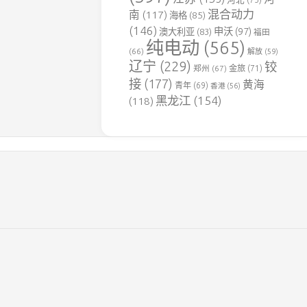
用
混合动力
南
(117)
海格
(85)
铁
(146)
申沃
(97)
澳大利亚
(83)
福田
路
纯电动
(565)
(66)
解放
(59)
达
辽宁
(229)
铰
郑州
(67)
金旅
(71)
竹
接
(177)
黄海
煤
青年
(69)
香港
(56)
电
黑龙江
(154)
(118)
专
用
铁
路
豫
见
铁
路