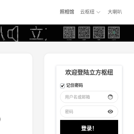
照相馆
云枢纽
大喇叭
铁
煤
集
团
专
用
铁
欢迎登陆立方枢纽
路
嘉
记住密码
阳
小
face
火
车
visibility
大
连
盐