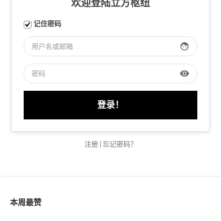
欢迎登陆立方枢纽
记住密码
face
visibility
注册
|
忘记密码？
本周最赞