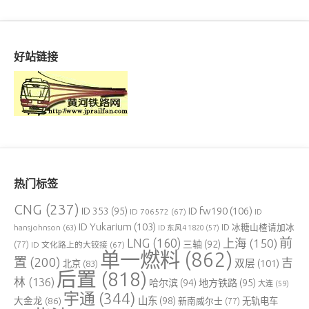
好站链接
热门标签
CNG
(237)
ID fw190
(106)
ID 353
(95)
ID 706572
(67)
ID
ID Yukarium
(103)
ID 冰糖山楂请加冰
hansjohnson
(63)
ID 东风4 1820
(57)
前
LNG
(160)
上海
(150)
三轴
(92)
(77)
ID 文化路上的大铰接
(67)
单一燃料
(862)
置
(200)
吉
双层
(101)
北京
(83)
后置
(818)
林
(136)
哈尔滨
(94)
地方铁路
(95)
大连
(59)
宇通
(344)
大金龙
(86)
山东
(98)
新南威尔士
(77)
无轨电车