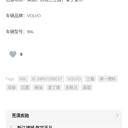
车辆品牌：VOLVO
车辆型号：B8L
0
Tags:
B8L
ID JNP6120BEV1
VOLVO
三轴
单一燃料
双层
后置
柴油
爱丁堡
苏格兰
英国
荒漠疾驰
新江湾城·气宇不凡