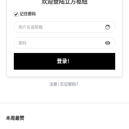
欢迎登陆立方枢纽
记住密码
face
visibility
注册
|
忘记密码？
本周最赞