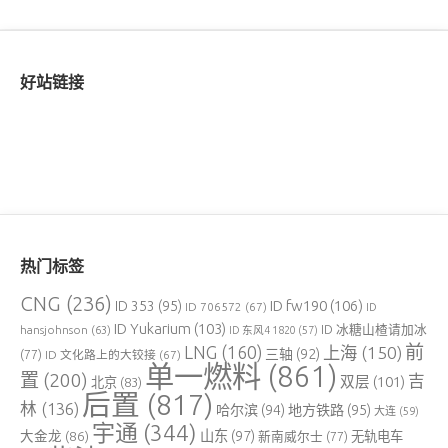
好站链接
热门标签
CNG
(236)
ID fw190
(106)
ID 353
(95)
ID 706572
(67)
ID
ID Yukarium
(103)
ID 冰糖山楂请加冰
hansjohnson
(63)
ID 东风4 1820
(57)
前
LNG
(160)
上海
(150)
三轴
(92)
(77)
ID 文化路上的大铰接
(67)
单一燃料
(861)
置
(200)
吉
双层
(101)
北京
(83)
后置
(817)
林
(136)
哈尔滨
(94)
地方铁路
(95)
大连
(59)
宇通
(344)
大金龙
(86)
山东
(97)
新南威尔士
(77)
无轨电车