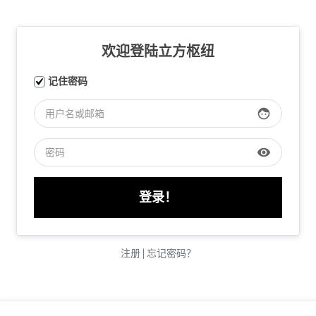
欢迎登陆立方枢纽
记住密码
face
visibility
注册
|
忘记密码？