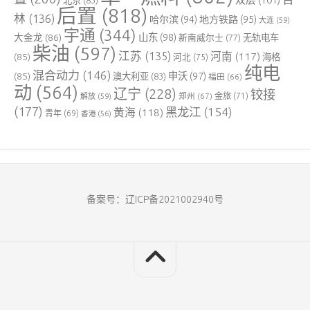
后置
(818)
林
(136)
哈尔滨
(94)
地方铁路
(95)
大连
(59)
宇通
(344)
大金龙
(86)
山东
(98)
新南威尔士
(77)
无轨电车
柴油
(597)
江苏
(135)
河南
(117)
(85)
河北
(75)
海格
纯电
混合动力
(146)
申沃
(97)
(85)
澳大利亚
(83)
福田
(66)
动
(564)
辽宁
(228)
铰接
郑州
(67)
金旅
(71)
解放
(59)
(177)
黑龙江
(154)
黄海
(118)
青年
(69)
香港
(56)
备案号：辽ICP备2021002940号