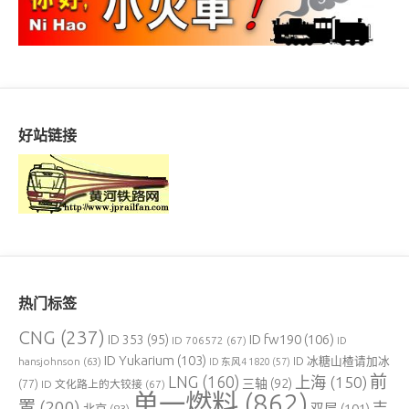
好站链接
热门标签
CNG
(237)
ID fw190
(106)
ID 353
(95)
ID 706572
(67)
ID
ID Yukarium
(103)
ID 冰糖山楂请加冰
hansjohnson
(63)
ID 东风4 1820
(57)
前
LNG
(160)
上海
(150)
三轴
(92)
(77)
ID 文化路上的大铰接
(67)
单一燃料
(862)
置
(200)
吉
双层
(101)
北京
(83)