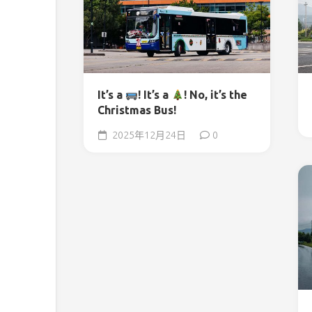
It’s a
! It’s a
! No, it’s the
Christmas Bus!
2025年12月24日
0