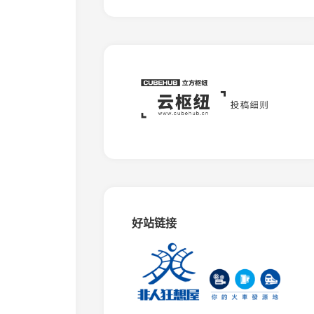
板
石
矿
窄
轨
铁
路
蒙
西
水
泥
专
用
铁
路
好站链接
相
思
谷
观
光
铁