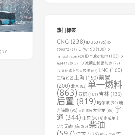
森
铁
伊
春
热门标签
北
方
CNG
(238)
ID 353
(95)
ID
水
ID fw190
(106)
泥
706572
(67)
ID
0
专
ID Yukarium
(103)
hansjohnson
(63)
ID
用
ID 冰糖山楂请加冰
(77)
东风4 1820
(57)
铁
LNG
(160)
ID 文化路上的大铰接
(67)
路
前置
上海
(150)
三轴
(92)
单一燃料
葛
(200)
北京
(83)
洲
(863)
吉林
(136)
双层
(101)
坝
后置
(819)
老
哈尔滨
(94)
地
河
宇
方铁路
(95)
大金龙
(86)
大连
(59)
口
通
(344)
山东
(98)
新南威尔士
水
柴油
泥
(77)
无轨电车
(85)
(597)
专
江苏
(135)
河
河北
(76)