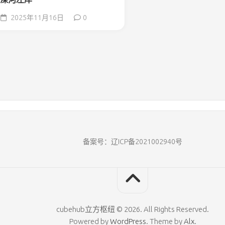
2025年11月16日
0
备案号：辽ICP备2021002940号
cubehub立方枢纽 © 2026. All Rights Reserved.
Powered by
WordPress
. Theme by
Alx
.