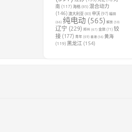
用
混合动力
南
(117)
海格
(85)
铁
(146)
申沃
(97)
澳大利亚
(83)
福田
路
纯电动
(565)
(66)
解放
(59)
达
辽宁
(229)
铰
郑州
(67)
金旅
(71)
竹
接
(177)
黄海
煤
青年
(69)
香港
(56)
电
黑龙江
(154)
(119)
专
用
铁
路
豫
见
铁
路