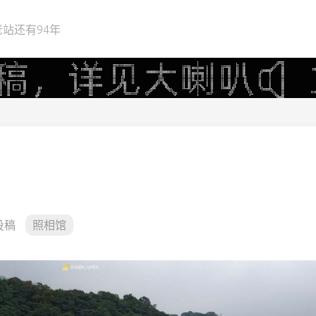
站还有94年
投稿
照相馆