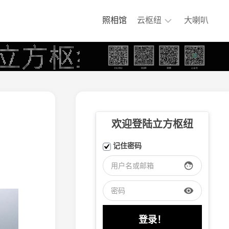
照相馆
云枢纽
大喇叭
铁
煤
集
团
专
用
铁
欢迎登陆立方枢纽
路
嘉
记住密码
阳
小
face
火
车
visibility
大
连
盐