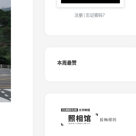
化
（金
城）
注册
|
忘记密码？
窄
轨
铁
路
大
连
盐
本周最赞
化
（五
岛）
窄
轨
铁
路
桦
南
森
铁