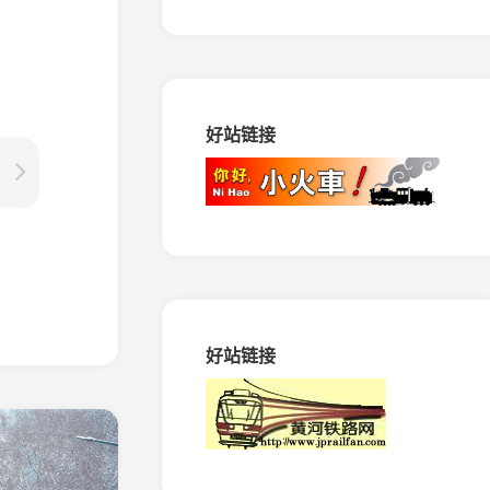
路
马
田
矿
窄
好站链接
轨
铁
路
振
兴
生
态
造
纸
专
好站链接
用
铁
路
绥
棱