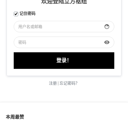
欢迎登陆立方枢纽
记住密码
face
visibility
注册
|
忘记密码？
本周最赞