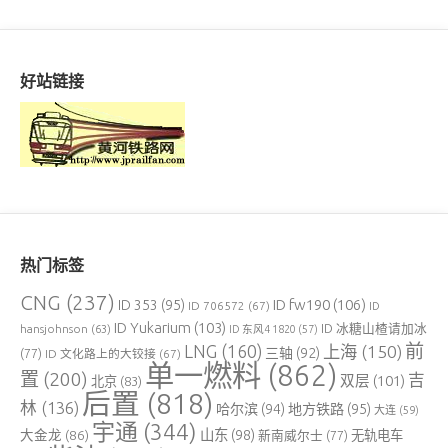
好站链接
热门标签
CNG
(237)
ID fw190
(106)
ID 353
(95)
ID 706572
(67)
ID
ID Yukarium
(103)
ID 冰糖山楂请加冰
hansjohnson
(63)
ID 东风4 1820
(57)
前
LNG
(160)
上海
(150)
三轴
(92)
(77)
ID 文化路上的大铰接
(67)
单一燃料
(862)
置
(200)
吉
双层
(101)
北京
(83)
后置
(818)
林
(136)
哈尔滨
(94)
地方铁路
(95)
大连
(59)
宇通
(344)
大金龙
(86)
山东
(98)
新南威尔士
(77)
无轨电车