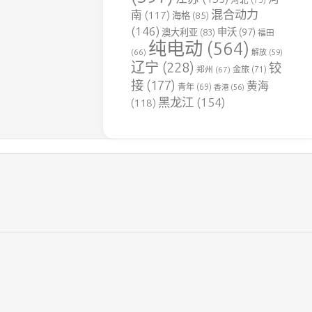
用
混合动力
南
(117)
海格
(85)
铁
(146)
申沃
(97)
澳大利亚
(83)
福田
路
纯电动
(564)
(66)
解放
(59)
达
辽宁
(228)
铰
郑州
(67)
金旅
(71)
竹
接
(177)
黄海
煤
青年
(69)
香港
(56)
电
黑龙江
(154)
(118)
专
用
铁
路
豫
见
铁
路