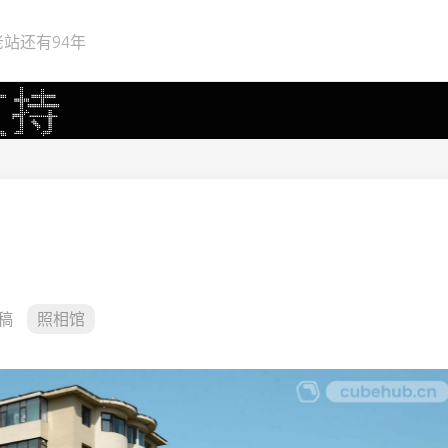
站还有94年
稿
照相馆