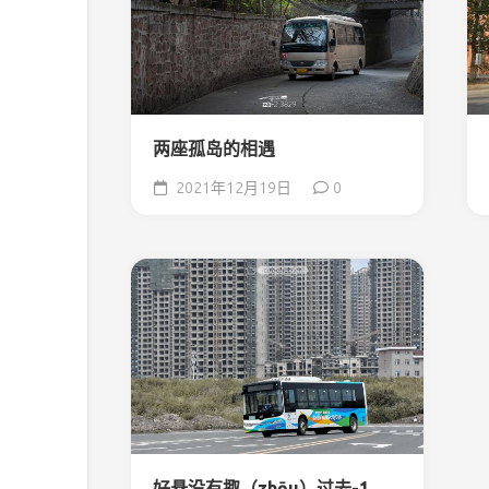
两座孤岛的相遇
2021年12月19日
0
好悬没有掫（zhōu）过去-1