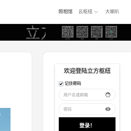
照相馆
云枢纽
大喇叭
铁
煤
集
团
专
用
铁
欢迎登陆立方枢纽
路
嘉
记住密码
阳
小
face
火
车
visibility
大
连
盐