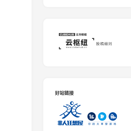
板
石
矿
窄
轨
铁
路
蒙
西
水
泥
专
用
铁
路
好站链接
相
思
谷
观
光
铁