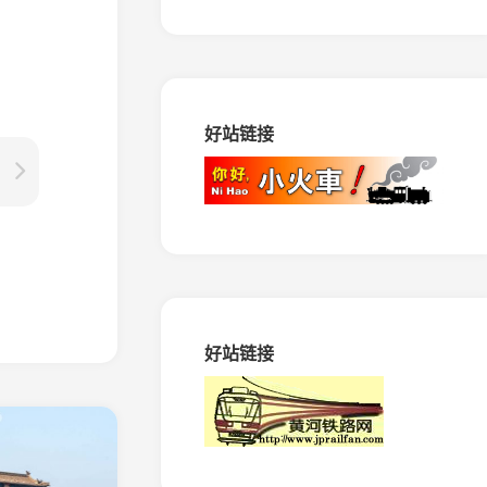
路
马
田
矿
窄
好站链接
轨
铁
路
振
兴
生
态
造
纸
专
好站链接
用
铁
路
绥
棱