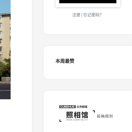
化
（金
城）
注册
|
忘记密码？
窄
轨
铁
路
大
连
盐
本周最赞
化
（五
岛）
窄
轨
铁
路
桦
南
森
铁