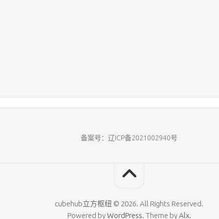
备案号：辽ICP备2021002940号
cubehub立方枢纽 © 2026. All Rights Reserved.
Powered by
WordPress
. Theme by
Alx
.