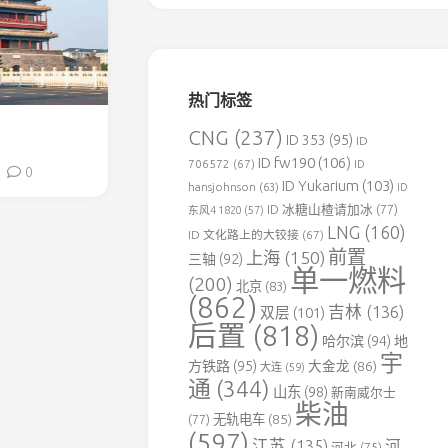
森
铁
伊
春
热门标签
北
方
CNG
(237)
ID 353
(95)
ID
水
ID fw190
(106)
泥
706572
(67)
ID
0
专
ID Yukarium
(103)
hansjohnson
(63)
ID
用
ID 冰糖山楂请加冰
(77)
东风4 1820
(57)
铁
LNG
(160)
ID 文化路上的大铰接
(67)
路
前置
上海
(150)
三轴
(92)
单一燃料
葛
(200)
北京
(83)
洲
(862)
吉林
(136)
双层
(101)
坝
后置
(818)
老
哈尔滨
(94)
地
河
宇
方铁路
(95)
大金龙
(86)
大连
(59)
口
通
(344)
山东
(98)
新南威尔士
水
柴油
泥
(77)
无轨电车
(85)
(597)
专
江苏
(135)
河
河北
(75)