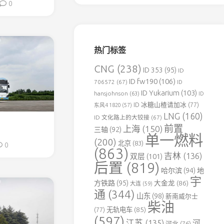
0
森
铁
伊
春
热门标签
北
方
CNG
(238)
ID 353
(95)
ID
水
ID fw190
(106)
泥
706572
(67)
ID
专
ID Yukarium
(103)
hansjohnson
(63)
ID
用
ID 冰糖山楂请加冰
(77)
东风4 1820
(57)
铁
LNG
(160)
ID 文化路上的大铰接
(67)
路
前置
上海
(150)
三轴
(92)
单一燃料
葛
(200)
北京
(83)
0
洲
(863)
吉林
(136)
双层
(101)
坝
后置
(819)
老
哈尔滨
(94)
地
河
宇
方铁路
(95)
大金龙
(86)
大连
(59)
口
通
(344)
山东
(98)
新南威尔士
水
柴油
泥
(77)
无轨电车
(85)
(597)
专
江苏
(135)
河
河北
(76)