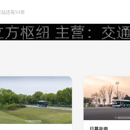
站还有94年
日暮盐南