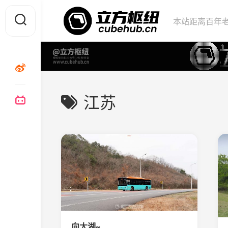
Skip
to
本站距离百年老
content
江苏
向太湖~