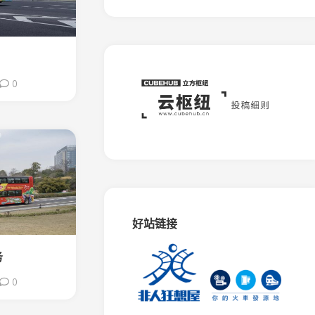
板
石
矿
窄
轨
铁
0
路
蒙
西
水
泥
专
用
铁
路
好站链接
相
思
务
谷
0
观
光
铁