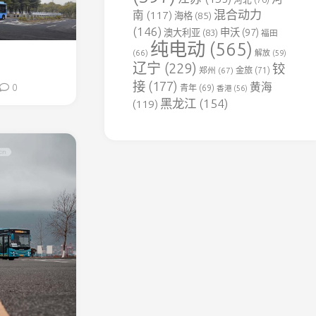
用
混合动力
南
(117)
海格
(85)
铁
(146)
申沃
(97)
澳大利亚
(83)
福田
路
纯电动
(565)
(66)
解放
(59)
达
辽宁
(229)
铰
郑州
(67)
金旅
(71)
竹
接
(177)
黄海
煤
0
青年
(69)
香港
(56)
电
黑龙江
(154)
(119)
专
用
铁
路
豫
见
铁
路