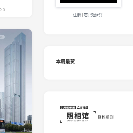
化
（金
0
城）
注册
|
忘记密码？
窄
轨
铁
路
大
连
盐
本周最赞
化
（五
岛）
窄
轨
铁
路
桦
南
森
铁