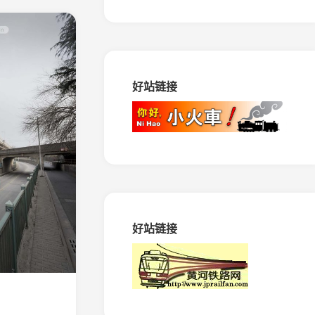
路
马
田
矿
窄
好站链接
轨
铁
路
振
兴
生
态
造
纸
专
好站链接
用
铁
路
绥
棱