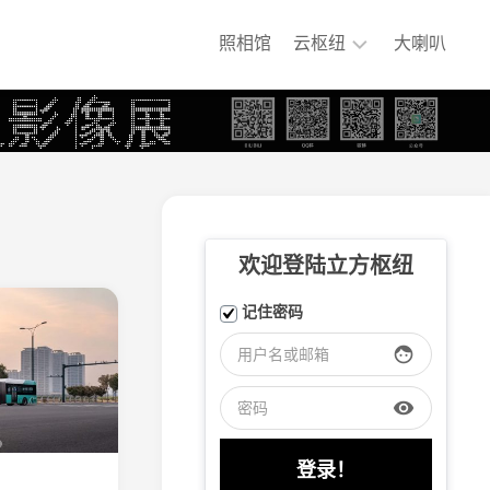
照相馆
云枢纽
大喇叭
铁
煤
集
团
专
用
铁
欢迎登陆立方枢纽
路
嘉
记住密码
阳
小
face
火
车
visibility
大
连
盐